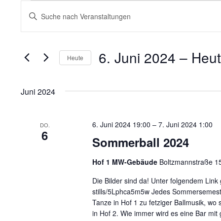
Veranstaltungen
Veranstaltungen
Bitte
Schlüsselwort
Suche
eingeben.
und
6. Juni 2024
 – 
Heu
Suche
Heute
nach
Ansichten,
Datum
Veranstaltungen
wählen.
Juni 2024
Navigation
Schlüsselwort.
6. Juni 2024 19:00
–
7. Juni 2024 1:00
DO.
6
Sommerball 2024
Hof 1 MW-Gebäude
Boltzmannstraße 1
Die Bilder sind da! Unter folgendem Link
stills/5Lphca5m5w Jedes Sommersemeste
Tanze in Hof 1 zu fetziger Ballmusik, wo
in Hof 2. Wie immer wird es eine Bar mi