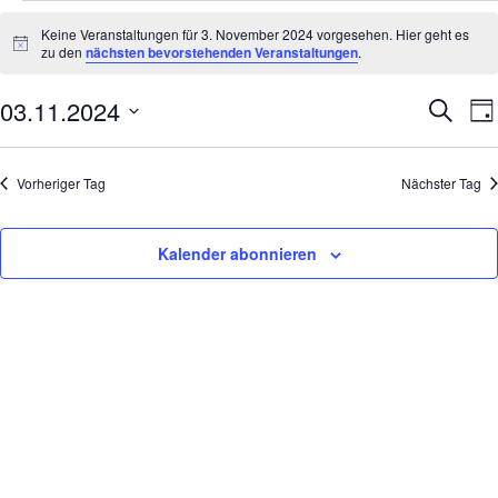
Veranstaltungen
Keine Veranstaltungen für 3. November 2024 vorgesehen. Hier geht es
Hinweis
zu den
nächsten bevorstehenden Veranstaltungen
.
für
03.11.2024
Suche
V
Veran
3.
Tag
Datum
A
Such
November
wählen.
N
Vorheriger Tag
Nächster Tag
und
2024
Kalender abonnieren
Ansic
Navig